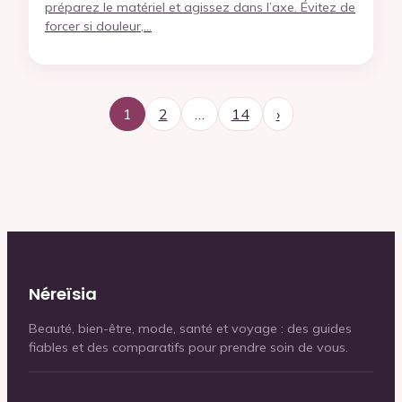
préparez le matériel et agissez dans l’axe. Évitez de
forcer si douleur,…
1
2
…
14
›
Néreïsia
Beauté, bien-être, mode, santé et voyage : des guides
fiables et des comparatifs pour prendre soin de vous.