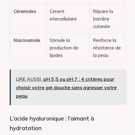
Céramides
Ciment
Répare la
intercellulaire
barrière
cutanée
Niacinamide
Stimule la
Renforce la
production de
résistance de
lipides
la peau
LIRE AUSSI
pH 5,5 ou pH 7 : 4 critères pour
choisir votre gel douche sans agresser votre
peau
L’acide hyaluronique : l’aimant à
hydratation