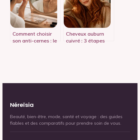
Comment choisir
Cheveux auburn
son anti-cernes : le
cuivré : 3 étapes
guide pour
pour réussir cette
neutraliser vos
coloration
cernes et illuminer
lumineuse
votre regard
Néreïsia
Beauté, bien-être, mode, santé et voyage : des guides
fiables et des comparatifs pour prendre soin de vous.