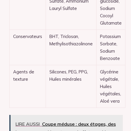
Sulfate, Ammonium
glucoside,
Lauryl Sulfate
Sodium
Cocoyl
Glutamate
Conservateurs
BHT, Triclosan,
Potassium
Methylisothiazolinone
Sorbate,
Sodium
Benzoate
Agents de
Silicones, PEG, PPG,
Glycérine
texture
Huiles minérales
végétale,
Huiles
végétales,
Aloé vera
LIRE AUSSI
Coupe méduse : deux étages, des