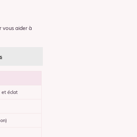
r vous aider à
s
e et éclat
ion)