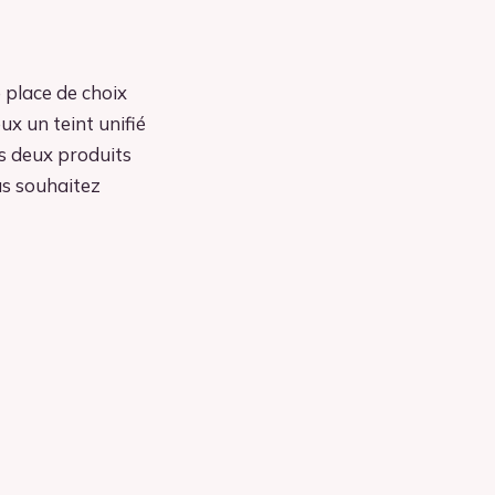
e place de choix
x un teint unifié
es deux produits
us souhaitez