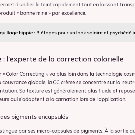
permet d’unifier le teint rapidement tout en laissant transp
produit « bonne mine » par excellence.
uillage hippie : 3 étapes pour un look solaire et psychédél
: l’experte de la correction colorielle
 « Color Correcting », va plus loin dans la technologie cosm
la couvrance globale, la CC crème se concentre sur la neutr
tation. Sa texture est généralement plus fluide et repose
urs qui s’adaptent à la carnation lors de l’application.
 des pigments encapsulés
stingue par ses micro-capsules de pigments. À la sortie du