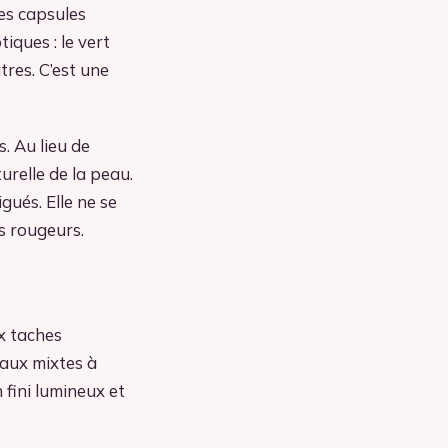
les capsules
iques : le vert
âtres. C’est une
. Au lieu de
urelle de la peau.
gués. Elle ne se
s rougeurs.
ux taches
eaux mixtes à
 fini lumineux et