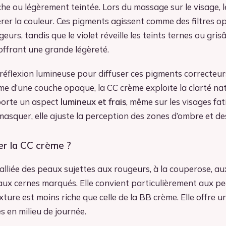
he ou légèrement teintée. Lors du massage sur le visage, 
rer la couleur. Ces pigments agissent comme des filtres opt
geurs, tandis que le violet réveille les teints ternes ou gris
offrant une grande légèreté.
a réflexion lumineuse pour diffuser ces pigments correcteurs
rme d’une couche opaque, la CC crème exploite la clarté nat
porte un aspect
lumineux et frais
, même sur les visages fati
asquer, elle ajuste la perception des zones d’ombre et de
er la CC crème ?
’alliée des peaux sujettes aux rougeurs, à la couperose, a
aux cernes marqués. Elle convient particulièrement aux p
xture est moins riche que celle de la BB crème. Elle offre un
es en milieu de journée.