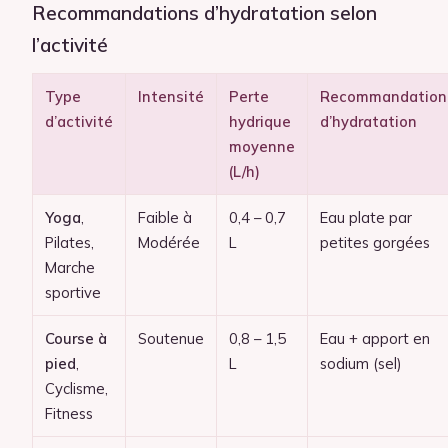
Recommandations d’hydratation selon
l’activité
Type
Intensité
Perte
Recommandation
d’activité
hydrique
d’hydratation
moyenne
(L/h)
Yoga
,
Faible à
0,4 – 0,7
Eau plate par
Pilates,
Modérée
L
petites gorgées
Marche
sportive
Course à
Soutenue
0,8 – 1,5
Eau + apport en
pied
,
L
sodium (sel)
Cyclisme,
Fitness