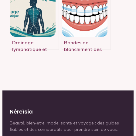
pour la société
Drainage
Bandes de
lymphatique et
blanchiment des
perte de poids : ce
dents avis : ce qu’il
que ça change
faut vraiment
vraiment
savoir
Néreïsia
Beauté, bien-être, mode, santé et voyage : des guides
fiables et des comparatifs pour prendre soin de vous.