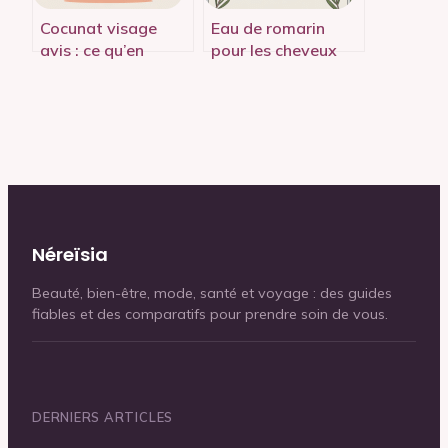
Cocunat visage
Eau de romarin
avis : ce qu’en
pour les cheveux
pensent vraiment
avis sincères,
les utilisatrices
résultats et
précautions
Néreïsia
Beauté, bien-être, mode, santé et voyage : des guides
fiables et des comparatifs pour prendre soin de vous.
DERNIERS ARTICLES