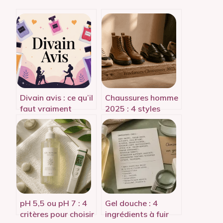
Divain avis : ce qu’il
Chaussures homme
faut vraiment
2025 : 4 styles
savoir avant de
incontournables
commander
pour affirmer votre
allure
pH 5,5 ou pH 7 : 4
Gel douche : 4
critères pour choisir
ingrédients à fuir