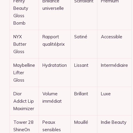
Fenty
Brillance
Scintillant
Premium
Beauty
universelle
Gloss
Bomb
NYX
Rapport
Satiné
Accessible
Butter
qualité/prix
Gloss
Maybelline
Hydratation
Lissant
Intermédiaire
Lifter
Gloss
Dior
Volume
Brillant
Luxe
Addict Lip
immédiat
Maximizer
Tower 28
Peaux
Mouillé
Indie Beauty
ShineOn
sensibles