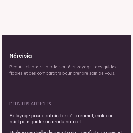
votre gel douche
pour protéger
sans agresser votre
votre peau et
peau
l’environnement
Néreïsia
Beauté, bien-être, mode, santé et voyage : des guides
fiables et des comparatifs pour prendre soin de vous.
DERNIERS ARTICLES
Balayage pour châtain foncé : caramel, moka ou
miel pour garder un rendu naturel
Huile essentielle de ravintsara : bienfaits, usages et