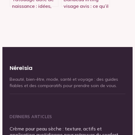
naissance : idées,
visage avis : ce qu’il
symboliques et
faut vraiment
erreurs à éviter
savoir avant
d’acheter
Néreïsia
Beauté, bien-être, mode, santé et voyage : des guides
fiables et des comparatifs pour prendre soin de vous.
DERNIERS ARTICLES
Crème pour peau sèche : texture, actifs et
application quotidienne pour retrouver du confort