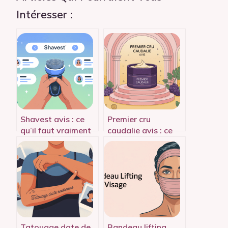
Intéresser :
Shavest avis : ce
Premier cru
qu’il faut vraiment
caudalie avis : ce
savoir avant
qu’il faut vraiment
d’acheter
savoir avant
d’acheter
Tatouage date de
Bandeau lifting