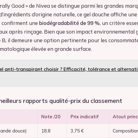
ally Good » de Nivea se distingue parmi les grandes marq
ingrédients d’origine naturelle, ce gel douche affiche un
s confirment une
biodégradabilité de 99 %
, un critère esse
eaux après rinçage. Bien que son impact environnemental g
 B, il demeure une option pertinente pour les consommat
rmatologique élevée en grande surface.
l anti-transpirant choisir ? Efficacité, tolérance et alternat
eilleurs rapports qualité-prix du classement
Note /20
Prix indicatif
Atout princ
mande douce)
18,8
3,75 €
Composition