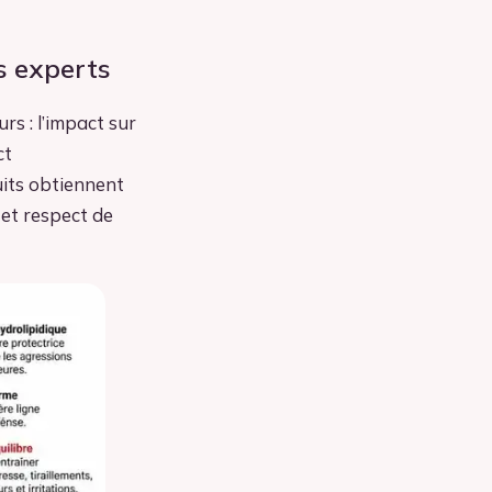
s experts
rs : l’impact sur
ct
uits obtiennent
 et respect de