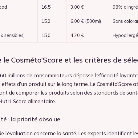
Good
16,5
3,00 €
98% d’ingré
15,2
6,00 € (500ml)
Sans colora
x sensibles)
15,0
4,20 €
Hypoallerg
le Cosméto’Score et les critères de séle
60 millions de consommateurs dépasse l’efficacité lavante
s effets d’un produit sur le long terme. Le Cosméto’Score a
ant de comparer les produits selon des standards de santé
utri-Score alimentaire.
té : la priorité absolue
de l’évaluation concerne la santé. Les experts identifient l