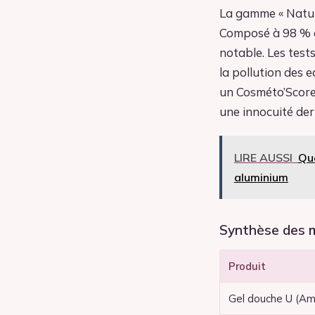
La gamme « Natur
Composé à 98 % d’
notable. Les test
la pollution des 
un Cosméto’Score
une innocuité de
LIRE AUSSI
Que
aluminium
Synthèse des m
Produit
Gel douche U (A