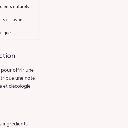
dients naturels
nts ni savon
énique
ction
 pour offrir une
ttribue une note
 et d’écologie
es ingrédients