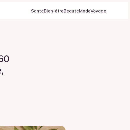
Santé
Bien-être
Beauté
Mode
Voyage
 60
,