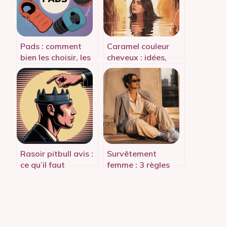
Pads : comment
Caramel couleur
bien les choisir, les
cheveux : idées,
utiliser et les
nuanciers et
optimiser au
conseils pour un
quotidien
résultat canon
Rasoir pitbull avis :
Survêtement
ce qu’il faut
femme : 3 règles
vraiment savoir
d’or pour dompter
avant d’acheter
l’oversize sans
sacrifier votre
allure