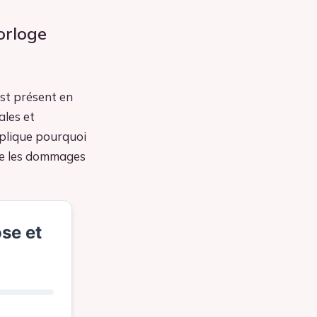
orloge
est présent en
ales et
xplique pourquoi
ue les dommages
se et