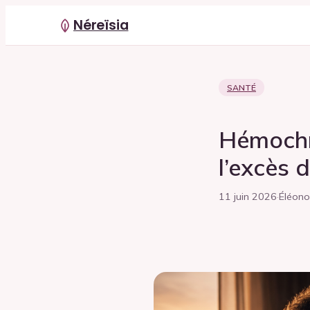
Néreïsia
SANTÉ
Hémochr
l’excès 
11 juin 2026
·
Éléono