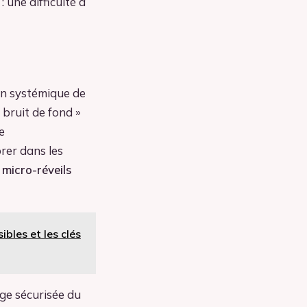
: une difficulté à
on systémique de
 bruit de fond »
e
rer dans les
s
micro-réveils
bles et les clés
age sécurisée du