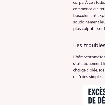
corps. À ce stade
commence à circu
basculement expli
soudainement leu
plus culpabiliser 
Les troubles
L’hémochromatose
statistiquement l
charge ciblée. Id
delà des simples 