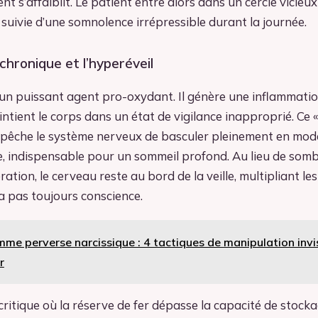
t s’affaiblit. Le patient entre alors dans un cercle vicieux 
, suivie d’une somnolence irrépressible durant la journée.
chronique et l’hyperéveil
t un puissant agent pro-oxydant. Il génère une inflammati
ntient le corps dans un état de vigilance inapproprié. Ce «
pêche le système nerveux de basculer pleinement en mod
 indispensable pour un sommeil profond. Au lieu de somb
tion, le cerveau reste au bord de la veille, multipliant le
’a pas toujours conscience.
me perverse narcissique : 4 tactiques de manipulation invisi
r
 critique où la réserve de fer dépasse la capacité de stock