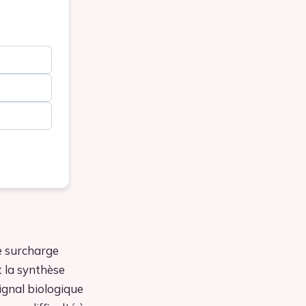
e surcharge
t la synthèse
ignal biologique