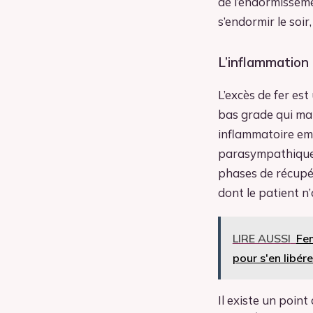
de l’endormissemen
s’endormir le soir
L’inflammation 
L’excès de fer es
bas grade qui mai
inflammatoire em
parasympathique,
phases de récupéra
dont le patient n
LIRE AUSSI
Fem
pour s'en libére
Il existe un point