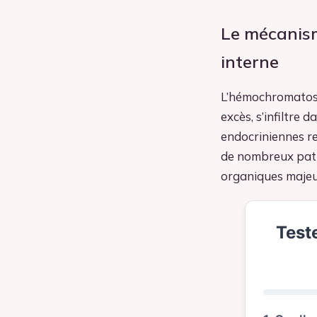
Le mécanism
interne
L’hémochromatose 
excès, s’infiltre 
endocriniennes re
de nombreux pati
organiques majeur
Test