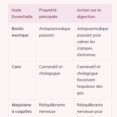
Huile
Propriété
Action sur la
Essentielle
principale
digestion
Basilic
Antispasmodique
Antispasmodique
exotique
puissant
puissant pour
calmer les
crampes
d’estomac.
Carvi
Carminatif et
Carminatif et
cholagogue
cholagogue
favorisant
l’expulsion des
gaz.
Marjolaine
Rééquilibrante
Rééquilibrante
à coquilles
nerveuse
nerveuse pour