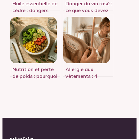
Huile essentielle de
Danger du vin rosé :
cèdre : dangers
ce que vous devez
réels, précautions
vraiment savoir
et usages sûrs
pour votre santé
Nutrition et perte
Allergie aux
de poids : pourquoi
vêtements : 4
limiter le déficit à
substances
700 kcal pour
chimiques à
éviter l’effet yoyo
identifier et 3
réflexes pour
protéger votre
peau