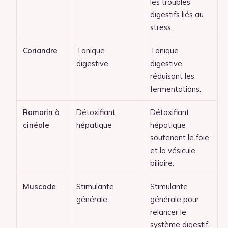
les troubles
digestifs liés au
stress.
Coriandre
Tonique
Tonique
digestive
digestive
réduisant les
fermentations.
Romarin à
Détoxifiant
Détoxifiant
cinéole
hépatique
hépatique
soutenant le foie
et la vésicule
biliaire.
Muscade
Stimulante
Stimulante
générale
générale pour
relancer le
système digestif.