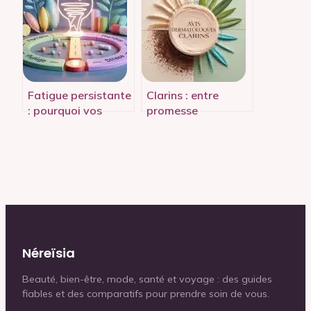
explications
solution pour un
résultat naturel ?
Fatigue persistante
Clarins : entre
: pourquoi vos
promesse
compléments
sensorielle et
échouent et
réalité
comment corriger
dermatologique,
le tir
quel est le verdict ?
Néreïsia
Beauté, bien-être, mode, santé et voyage : des guides
fiables et des comparatifs pour prendre soin de vous.