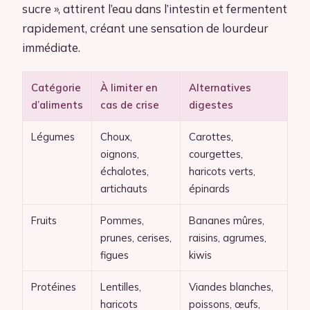
sucre », attirent l’eau dans l’intestin et fermentent
rapidement, créant une sensation de lourdeur
immédiate.
Catégorie
À limiter en
Alternatives
d’aliments
cas de crise
digestes
Légumes
Choux,
Carottes,
oignons,
courgettes,
échalotes,
haricots verts,
artichauts
épinards
Fruits
Pommes,
Bananes mûres,
prunes, cerises,
raisins, agrumes,
figues
kiwis
Protéines
Lentilles,
Viandes blanches,
haricots
poissons, œufs,