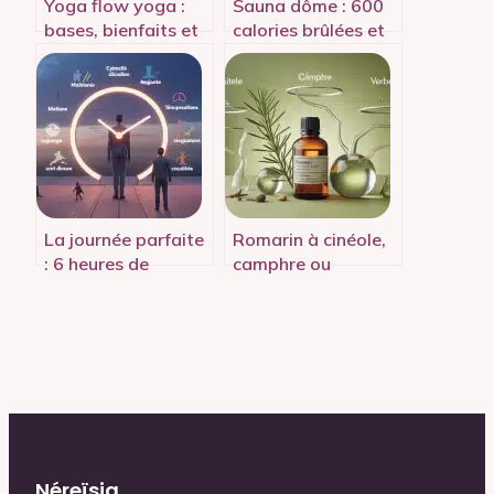
Yoga flow yoga :
Sauna dôme : 600
bases, bienfaits et
calories brûlées et
séances pour aller
30 % de douleurs
plus loin
en moins par
séance
La journée parfaite
Romarin à cinéole,
: 6 heures de
camphre ou
travail, 8 heures de
verbénone : quel
lien social et la
chémotype choisir
science du rythme
pour vos besoins ?
Néreïsia