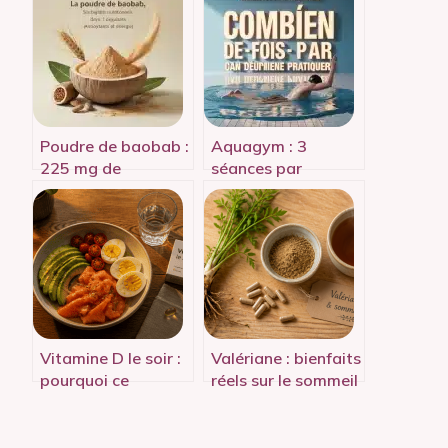
Poudre de baobab :
Aquagym : 3
225 mg de
séances par
vitamine C et 40 %
semaine pour
de fibres pour votre
transformer votre
vitalité
silhouette en un
mois
Vitamine D le soir :
Valériane : bienfaits
pourquoi ce
réels sur le sommeil
moment est idéal
et 3 effets
pour votre
secondaires à
absorption
surveiller