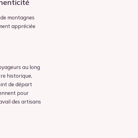
henticité
on de montagnes
ement appréciée
voyageurs au long
re historique,
oint de départ
iennent pour
avail des artisans