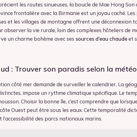
précient les routes sinueuses, la boucle de Mae Hong So
ovince frontalière avec la Birmanie est un joyau caché. Le
sses et les villages de montagne offrent une déconnexion to
ur observer la vie rurale, loin des complexes hôteliers de m
serve un charme bohème avec ses
sources d’eau chaude
et 
Sud : Trouver son paradis selon la météo
ation côté mer demande de surveiller le calendrier. La géo
istinctes, impose un rythme climatique spécifique. Le te
mousson. Choisir la bonne île, c’est comprendre que lorsque 
a côte Ouest peut être sous les eaux. Cette temporalité dicte
t l’accessibilité des parcs nationaux marins.