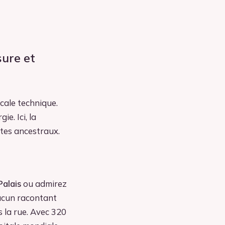
ure et
scale technique.
e. Ici, la
stes ancestraux.
Palais
ou admirez
hacun racontant
s la rue. Avec 320