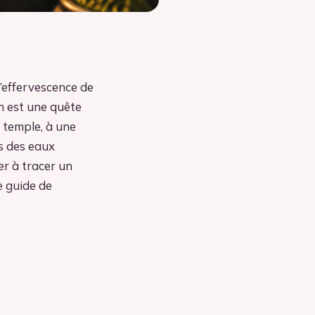
l’effervescence de
n est une quête
 temple, à une
s des eaux
er à tracer un
le guide de