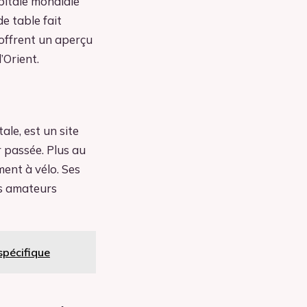
pitale mondiale
e table fait
 offrent un aperçu
’Orient.
le, est un site
 passée. Plus au
ment à vélo. Ses
es amateurs
spécifique