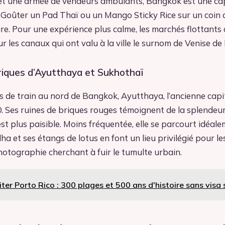
et une armée de vendeurs ambulants, Bangkok est une ca
. Goûter un Pad Thaï ou un Mango Sticky Rice sur un coin d
ure. Pour une expérience plus calme, les marchés flottants
ur les canaux qui ont valu à la ville le surnom de Venise de l
oriques d’Ayutthaya et Sukhothaï
 de train au nord de Bangkok, Ayutthaya, l’ancienne capita
. Ses ruines de briques rouges témoignent de la splendeur
st plus paisible. Moins fréquentée, elle se parcourt idéale
a et ses étangs de lotus en font un lieu privilégié pour l
otographie cherchant à fuir le tumulte urbain.
iter Porto Rico : 300 plages et 500 ans d'histoire sans visa 