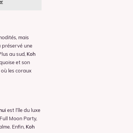
er
modités, mais
 a préservé une
 Plus au sud,
Koh
quoise et son
 où les coraux
mui
est l’île du luxe
 Full Moon Party,
alme. Enfin,
Koh