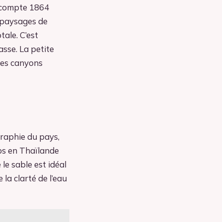
n compte 1864
s paysages de
tale. C’est
asse. La petite
ses canyons
graphie du pays,
mps en Thaïlande
le sable est idéal
 la clarté de l’eau