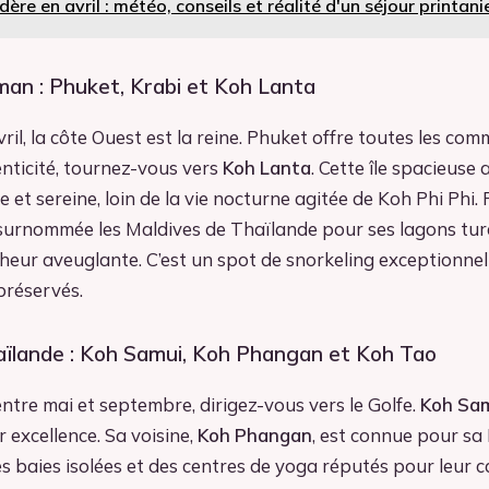
ère en avril : météo, conseils et réalité d'un séjour printani
an : Phuket, Krabi et Koh Lanta
il, la côte Ouest est la reine. Phuket offre toutes les com
nticité, tournez-vous vers
Koh Lanta
. Cette île spacieuse
 et sereine, loin de la vie nocturne agitée de Koh Phi Phi.
surnommée les Maldives de Thaïlande pour ses lagons tur
heur aveuglante. C’est un spot de snorkeling exceptionnel
préservés.
aïlande : Koh Samui, Koh Phangan et Koh Tao
ntre mai et septembre, dirigez-vous vers le Golfe.
Koh Sa
r excellence. Sa voisine,
Koh Phangan
, est connue pour sa
es baies isolées et des centres de yoga réputés pour leur c