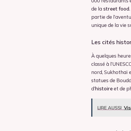
000 restaurants 
de la
street food
partie de l’avent
unique de la vie s
Les cités hist
À quelques heures
classé à l’UNESCO
nord, Sukhothaï e
statues de Bouddh
d’
histoire
et de ph
LIRE AUSSI
Vis