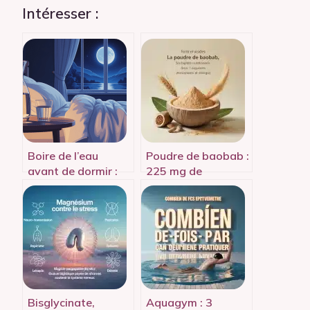
Intéresser :
Boire de l’eau
Poudre de baobab :
avant de dormir :
225 mg de
bonne habitude ou
vitamine C et 40 %
faux ami santé ?
de fibres pour votre
vitalité
Bisglycinate,
Aquagym : 3