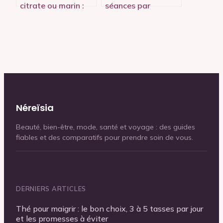
citrate ou marin :
séances par
quel magnésium
semaine pour
choisir pour
transformer votre
stopper votre
silhouette en un
stress ?
mois
Néreïsia
Beauté, bien-être, mode, santé et voyage : des guides
fiables et des comparatifs pour prendre soin de vous.
DERNIERS ARTICLES
Thé pour maigrir : le bon choix, 3 à 5 tasses par jour
et les promesses à éviter