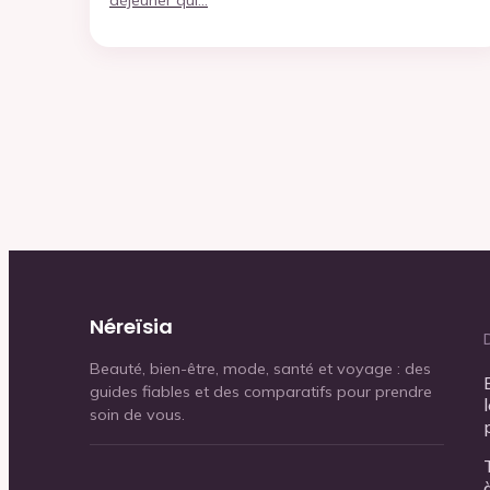
Néreïsia
Beauté, bien-être, mode, santé et voyage : des
guides fiables et des comparatifs pour prendre
soin de vous.