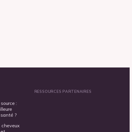
RESSOURCES PARTENAIRES
source :
lleure
 santé ?
s cheveux
 et