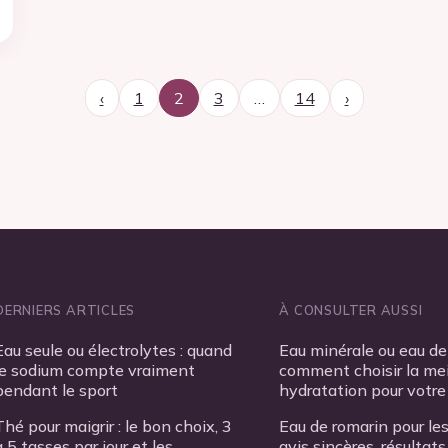
‹
1
2
3
…
14
›
DERNIERS ARTICLES
À CONSULTER AUSSI
Eau seule ou électrolytes : quand
Eau minérale ou eau de 
le sodium compte vraiment
comment choisir la mei
pendant le sport
hydratation pour votre
Thé pour maigrir : le bon choix, 3
Eau de romarin pour le
à 5 tasses par jour et les
avis sincères, résultats